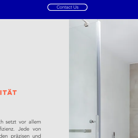
Contact Us
ität
h setzt vor allem
fizienz. Jede von
 den präzisen und