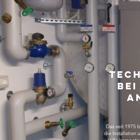
Tec
bei
A
Das seit 1975 
die Installation