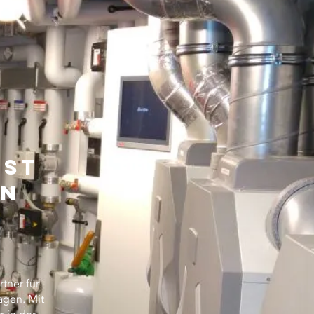
nst
on
tner für
agen. Mit