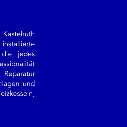
 Kastelruth
stallierte
 die jedes
ssionalität
 Reparatur
anlagen und
izkesseln,