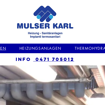
MEN
HEIZUNGSANLAGEN
THERMOHYDRA
INFO
0471 705012